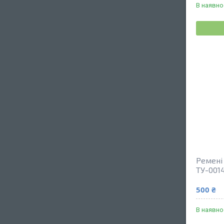
В наявно
Ремені 
ТУ-001
500 ₴
В наявно