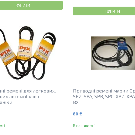
КУПИТИ
КУПИТИ
ні ремені для легкових,
Приводні ремені марки Op
них автомобілів і
SPZ, SPA, SPB, SPC, XPZ, XPA
хніки
BX
80 ₴
сті
В наявності