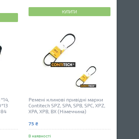
КУПИТИ
*14,
Ремені клинові привідні марки
0*13
Contitech SPZ, SPA, SPB, SPC, XPZ,
-84
XPA, XPB, BX (Німеччина)
75 ₴
В наявності