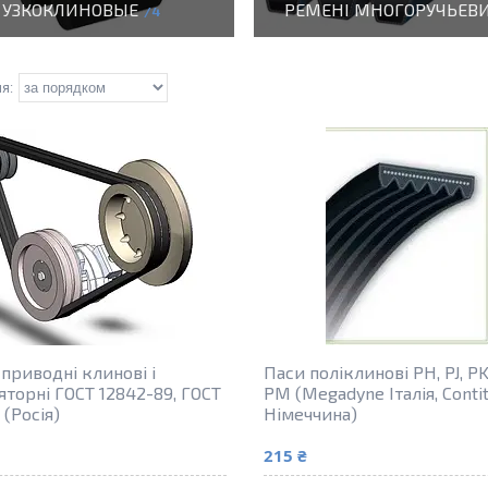
УЗКОКЛИНОВЫЕ
РЕМЕНІ МНОГОРУЧЬЕВ
4
приводні клинові і
Паси поліклинові PH, PJ, PK
яторні ГОСТ 12842-89, ГОСТ
PM (Megadyne Італія, Conti
 (Росія)
Німеччина)
215 ₴