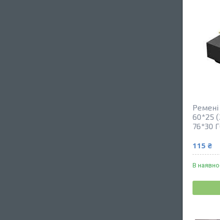
Ремені 
60*25 (
76*30 
115 ₴
В наявно