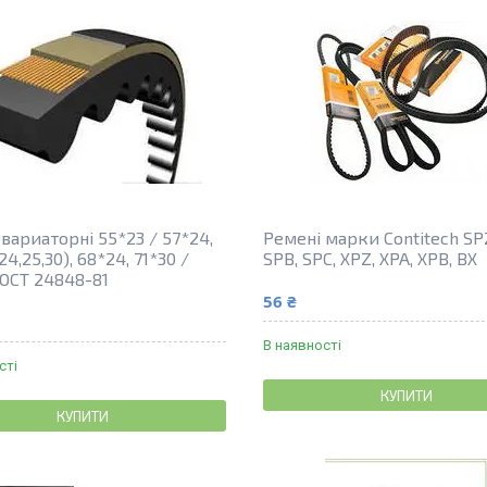
вариаторні 55*23 / 57*24,
Ремені марки Contitech SPZ
24,25,30), 68*24, 71*30 /
SPB, SPC, XPZ, XPA, XPB, BX
ГОСТ 24848-81
56 ₴
В наявності
сті
КУПИТИ
КУПИТИ