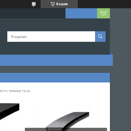
Кошик
ото техніки та ін.