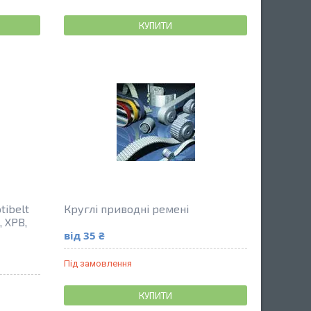
КУПИТИ
tibelt
Круглі приводні ремені
, XPB,
від 35 ₴
Під замовлення
КУПИТИ