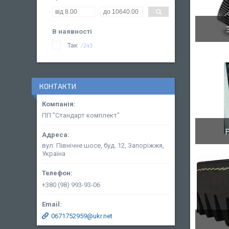
В наявності
Так
243
КОНТАКТИ
ПП "Стандарт комплект"
вул. Північне шосе, буд. 12, Запоріжжя,
Україна
+380 (98) 993-93-06
0671752959@ukr.net