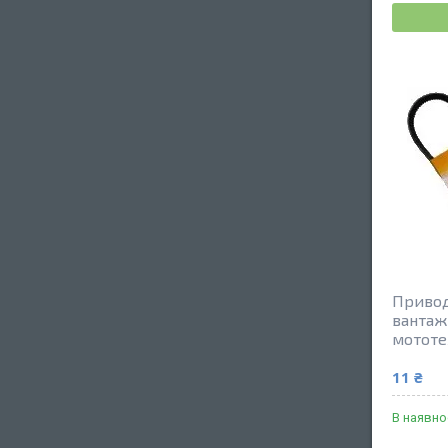
Привод
вантаж
мототе
11 ₴
В наявно