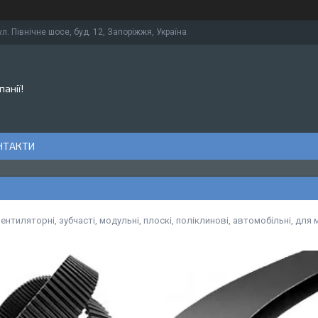
ул. Північне шосе, буд. 12, Запоріжжя, Україна
панії!
НТАКТИ
вентиляторні, зубчасті, модульні, плоскі, поліклинові, автомобільні, для м