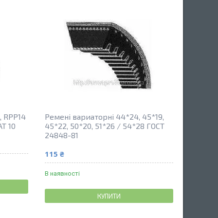
, RPP14
Ремені вариаторні 44*24, 45*19,
AT 10
45*22, 50*20, 51*26 / 54*28 ГОСТ
24848-81
115 ₴
В наявності
КУПИТИ