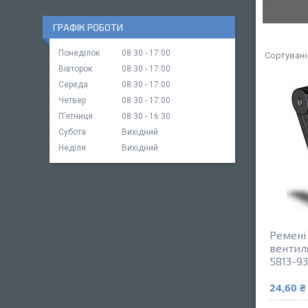
ГРАФІК РОБОТИ
Понеділок
08:30
17:00
Вівторок
08:30
17:00
Середа
08:30
17:00
Четвер
08:30
17:00
Пʼятниця
08:30
16:30
Субота
Вихідний
Неділя
Вихідний
Ремені 
вентил
5813-93
24,60 ₴