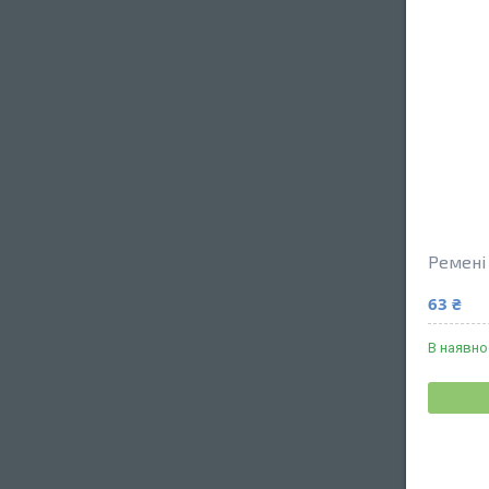
Ремені 
63 ₴
В наявно