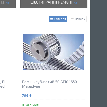
ИМ
ШЕСТИГРАННІ РЕМЕНІ
8
3
Галерея
Список
, PL,
Ремінь зубчастий 50 AT10 1630
tech
Megadyne
796 ₴
В наявності