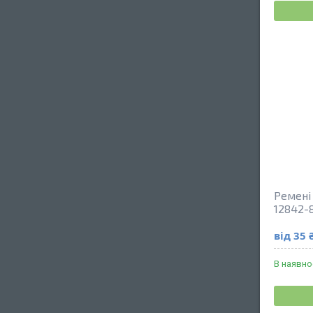
Ремені 
12842-8
від 35 
В наявно