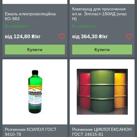
Компаунд для просочення
Емаль електроізоляційна
ел.м. Элпласт-180ИД (клас
КО-983
H)
В наявності
В наявності
124,80
364,30
від
₴/кг
від
₴/кг
Купити
Купити
Розчинник КСИЛОЛ ГОСТ
Розчинник ЦИКЛОГЕКСАНОН
9410-78
ГОСТ 24615-81