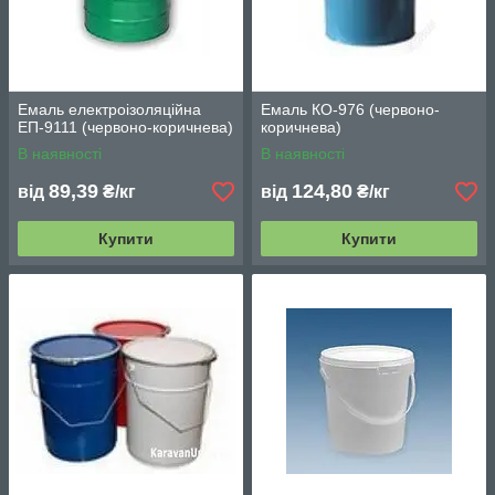
Емаль електроізоляційна
Емаль КО-976 (червоно-
ЕП-9111 (червоно-коричнева)
коричнева)
В наявності
В наявності
89,39
124,80
від
₴/кг
від
₴/кг
Купити
Купити