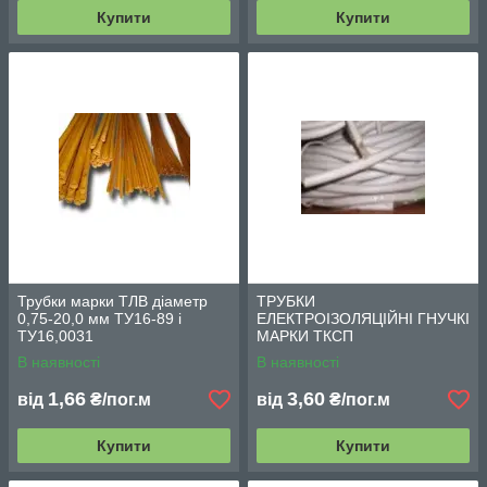
Купити
Купити
Трубки марки ТЛВ діаметр
ТРУБКИ
0,75-20,0 мм ТУ16-89 і
ЕЛЕКТРОІЗОЛЯЦІЙНІ ГНУЧКІ
ТУ16,0031
МАРКИ ТКСП
В наявності
В наявності
1,66
3,60
від
₴/пог.м
від
₴/пог.м
Купити
Купити