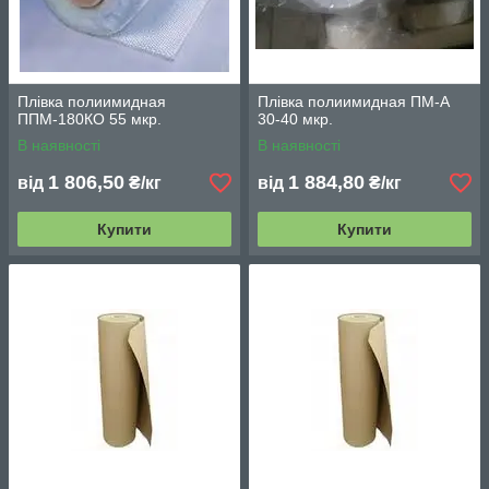
Плівка полиимидная
Плівка полиимидная ПМ-А
ППМ-180КО 55 мкр.
30-40 мкр.
В наявності
В наявності
1 806,50
1 884,80
від
₴/кг
від
₴/кг
Купити
Купити