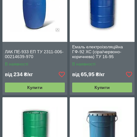
Емаль електроізоляційна
ЛАК ПЕ-933 ЕП ТУ 2311-006-
ГФ-92 ХС (сіра/червоно-
00214639-970
коричнева) ТУ 16-95
И05.0211.008 і ГОСТ 9151-75
В наявності
В наявності
234
65,95
від
₴/кг
від
₴/кг
Купити
Купити