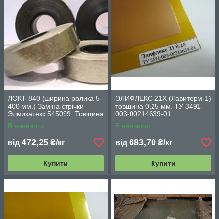
ЛОКТ-840 (ширина ролика 5-
ЭЛИФЛЕКС 21Х (Лавитерм-1)
400 мм.) Заміна стрічки
товщина 0,25 мм. ТУ 3491-
Элмикатекс 545099. Товщина
003-00214639-01
і 0,17 0,16
В наявності
В наявності
472,25
683,70
від
₴/кг
від
₴/кг
Купити
Купити