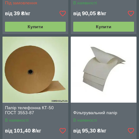
Під замовлення
В наявності
39
90,05
від
₴/кг
від
₴/кг
Купити
Купити
Папір телефонна КТ-50
ГОСТ 3553-87
Фільтрувальний папір
В наявності
В наявності
101,40
95,30
від
₴/кг
від
₴/кг