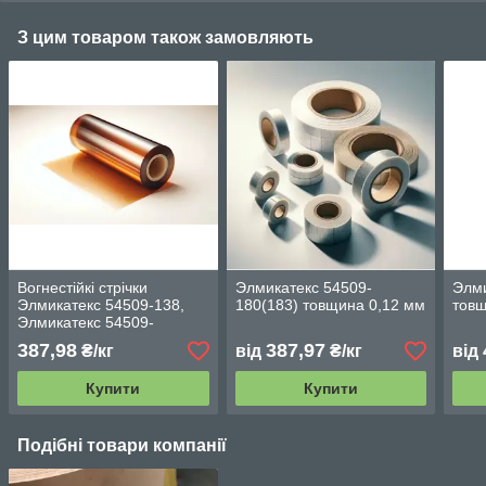
З цим товаром також замовляють
Вогнестійкі стрічки
Элмикатекс 54509-
Элми
Элмикатекс 54509-138,
180(183) товщина 0,12 мм
товщ
Элмикатекс 54509-
180(183), Элмикатекс
387,98
387,97
₴/кг
від
₴/кг
від
545099-220
Купити
Купити
Подібні товари компанії