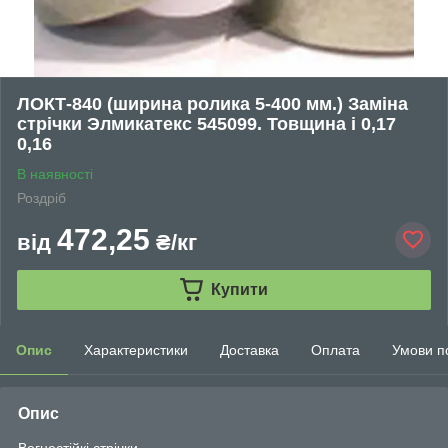
ЛОКТ-840 (ширина ролика 5-400 мм.) Заміна
стрічки Элмикатекс 545099. Товщина і 0,17
0,16
В наявності
Роздріб
472,25
від
₴/кг
Купити
Опис
Характеристики
Доставка
Оплата
Умови п
Опис
Вогнестійкі стрічки