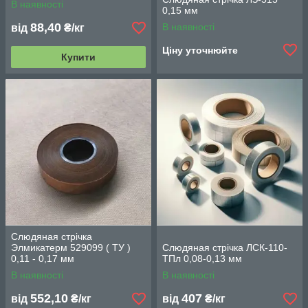
В наявності
0,15 мм
88,40
В наявності
від
₴/кг
Ціну уточнюйте
Купити
Слюдяная стрічка
Элмикатерм 529099 ( ТУ )
Слюдяная стрічка ЛСК-110-
0,11 - 0,17 мм
ТПл 0,08-0,13 мм
В наявності
В наявності
552,10
407
від
₴/кг
від
₴/кг