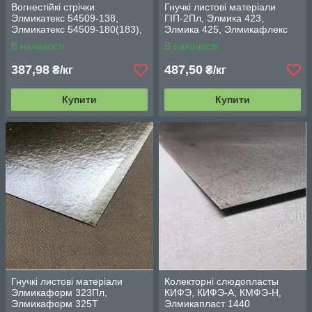
Вогнестійкі стрічки
Гнучкі листові матеріали
Элмикатекс 54509-138,
ГІП-2Пл, Элмика 423,
Элмикатекс 54509-180(183),
Элмика 425, Элмикафлекс
Элмикатекс 545099-220
44509, Элмикафлекс 4450
В наявності
В наявності
387,98
487,50
₴/кг
₴/кг
Купити
Купити
Гнучкі листові матеріали
Колекторні слюдопласты
Элмикаформ 323Пл,
КИФЭ, КИФЭ-А, КМФЭ-Н,
Элмикаформ 325Т
Элмикапласт 1440