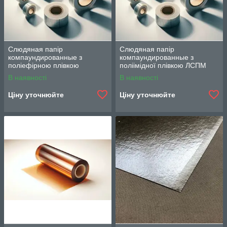
Слюдяная папір
Слюдяная папір
компаундированные з
компаундированные з
поліефірною плівкою
поліімідної плівкою ЛСПМ
ЛСК-110-ТПл, ЛСК-110-СПл,
В наявності
В наявності
ЛСЭК-5ТПл, Элмикатерм
524019
Ціну уточнюйте
Ціну уточнюйте