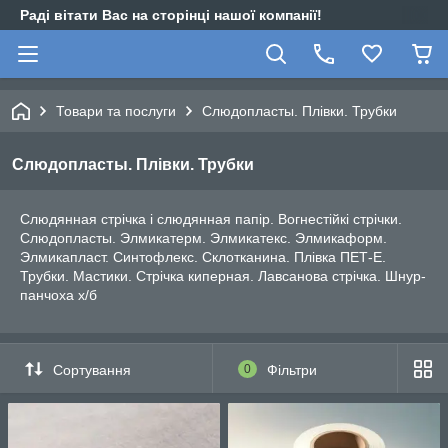
Раді вітати Вас на сторінці нашої компанії!
Товари та послуги
Слюдопласты. Плівки. Трубки
Слюдопласты. Плівки. Трубки
Слюдянная стрічка і слюдянная папір. Вогнестійкі стрічки.
Слюдопласты. Элмикатерм. Элмикатекс. Элмикаформ.
Элмикапласт. Синтофлекс. Склотканина. Плівка ПЕТ-Е.
Трубки. Мастики. Стрічка киперная. Лавсанова стрічка. Шнур-
панчоха х/б
Сортування
0
Фільтри