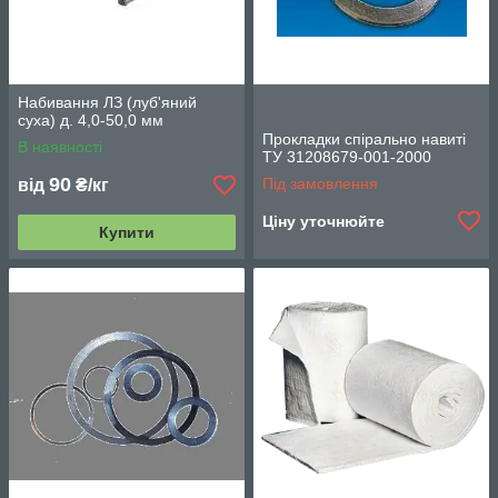
Набивання ЛЗ (луб'яний
суха) д. 4,0-50,0 мм
Прокладки спірально навиті
В наявності
ТУ 31208679-001-2000
90
Під замовлення
від
₴/кг
Ціну уточнюйте
Купити