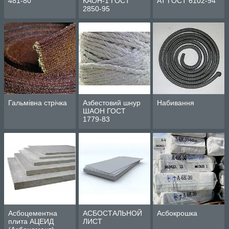
481-80
КАОН-1 ГОСТ
АТ ГОСТ 6102-94
2850-95
Гальмівна стрічка
Азбестовий шнур
Набивання
ШАОН ГОСТ
1779-83
Асбоцементна
АСБОСТАЛЬНОЙ
Асбокрошка
плита АЦЕИД
ЛИСТ