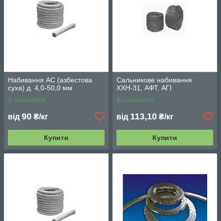
Набивання АС (азбестова
Сальникове набивання
суха) д. 4,0-50,0 мм
ХХН-31, АФТ, АГІ
В наявності
В наявності
90
113,10
від
₴/кг
від
₴/кг
Купити
Купити