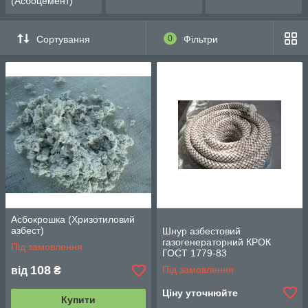
(Асбоцемент)
Сортування
0
Фільтри
Асбокрошка (Хризотиловий
азбест)
Шнур азбестовий
газогенераторний КРОК
Під замовлення
ГОСТ 1779-83
108
Під замовлення
від
₴
Ціну уточнюйте
Купити