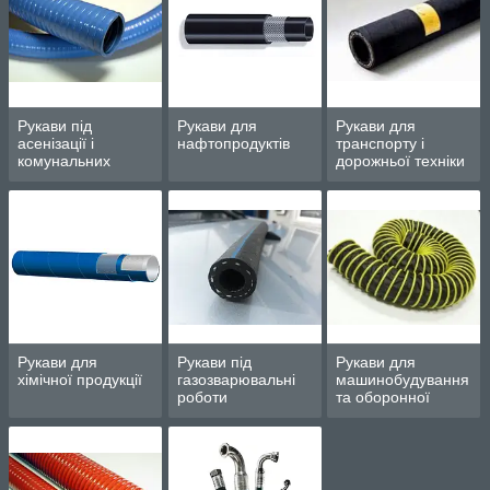
Рукави під
Рукави для
Рукави для
асенізації і
нафтопродуктів
транспорту і
комунальних
дорожньої техніки
систем
Рукави для
Рукави під
Рукави для
хімічної продукції
газозварювальні
машинобудування
роботи
та оборонної
промисловості