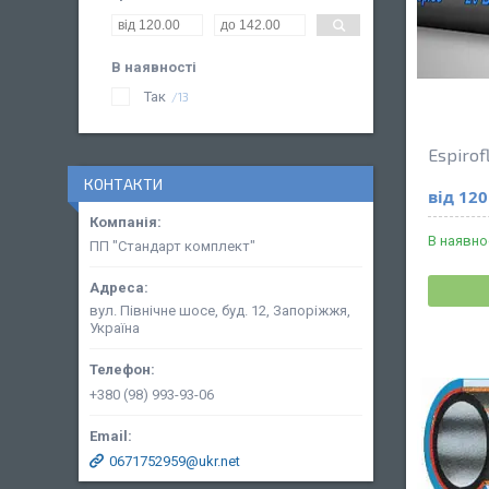
В наявності
Так
13
Espirof
КОНТАКТИ
від 120
В наявно
ПП "Стандарт комплект"
вул. Північне шосе, буд. 12, Запоріжжя,
Україна
+380 (98) 993-93-06
0671752959@ukr.net