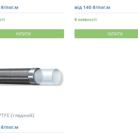
 ₴/пог.м
від 140 ₴/пог.м
сті
В наявності
КУПИТИ
КУПИТИ
PTFE (гладкий)
 ₴/пог.м