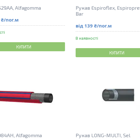
529AA, Alfagomma
Рукав Espiroflex, Espiropre
Bar
 ₴/пог.м
від 139 ₴/пог.м
сті
В наявності
КУПИТИ
КУПИТИ
984AH, Alfagomma
Рукав LONG-MULTI, Sel