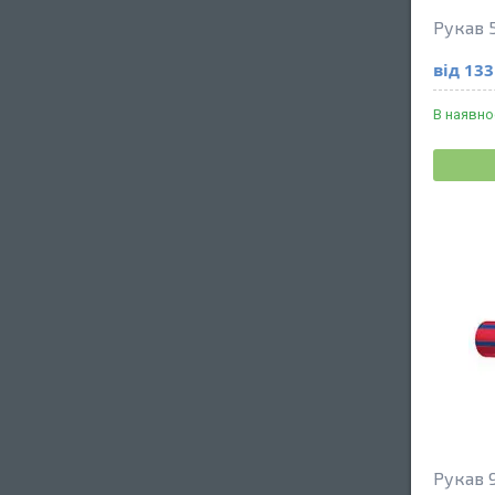
Рукав 
від 133
В наявно
Рукав 