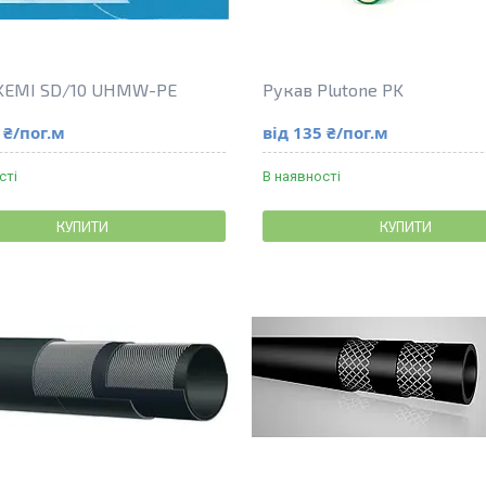
KEMI SD/10 UHMW-PE
Рукав Plutone PK
 ₴/пог.м
від 135 ₴/пог.м
сті
В наявності
КУПИТИ
КУПИТИ