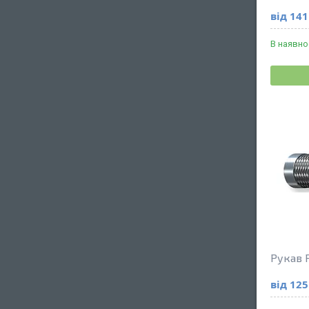
від 141
В наявно
Рукав 
від 125