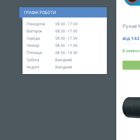
ГРАФІК РОБОТИ
Понеділок
08:30
17:00
Рукав 
Вівторок
08:30
17:00
від 142
Середа
08:30
17:00
Четвер
08:30
17:00
В наявно
Пʼятниця
08:30
16:30
Субота
Вихідний
Неділя
Вихідний