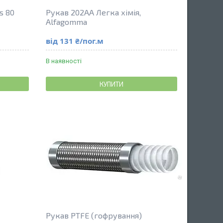
s 80
Рукав 202AA Легка хімія,
Alfagomma
від 131 ₴/пог.м
В наявності
КУПИТИ
Рукав PTFE (гофрування)