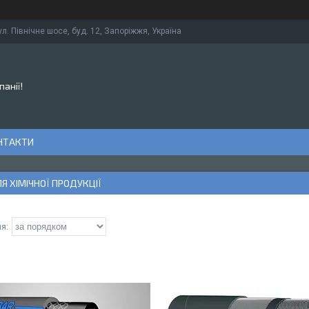
ул. Північне шосе, буд. 12, Запоріжжя, Україна
панії!
НТАКТИ
Я ХІМІЧНОЇ ПРОДУКЦІЇ