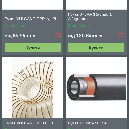
Рукав 375AA (Radiator),
Рукав VULCANO TPR-A, IPL
Alfagomma
В наявності
В наявності
85
125
від
₴/пог.м
від
₴/пог.м
Купити
Купити
Рукав VULCANO Z PU, IPL
Рукав POMPA / L, Sel