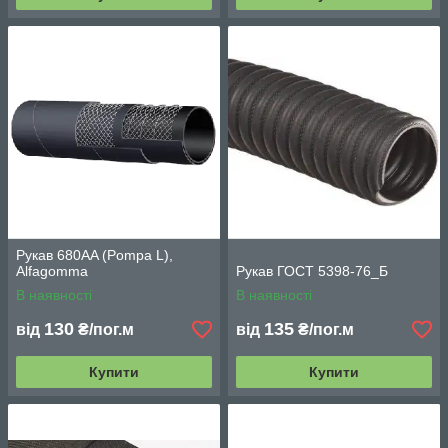
Рукав 680AA (Pompa L),
Alfagomma
Рукав ГОСТ 5398-76_Б
В наявності
В наявності
130
135
від
₴/пог.м
від
₴/пог.м
Купити
Купити