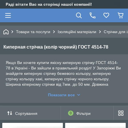
Раді вітати Вас на сторінці нашої компанії!
Товари та послуги
Ізоляційні матеріали
Стрічки для і
Киперная стрічка (колір чорний) ГОСТ 4514-78
Якщо Ви хочете купити якісну киперную стрічку ГОСТ 4514-
78 в Україні - Ви зайшли в правильний розділ! У Запоріжжі Ви
знайдете киперную стрічку бежевого кольору, киперную
стрічку кольору хакі, киперную стрічку чорного кольору.
Ширина кіперному стрічки від 7мм. до 50 мм. Довжина
котушок кіперному стрічки від 50м. до 200м. При
Показати все
необхідності, ми відправимо перевізником Ваше замовлення
за кіперному стрічці в будь-яку точку країни.
Сортування
0
Фільтри