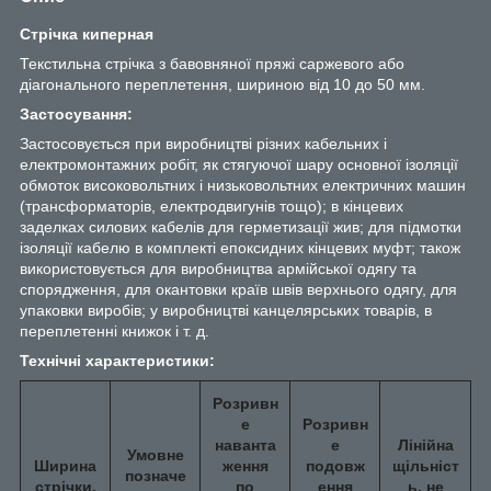
Стрічка киперная
Текстильна стрічка з бавовняної пряжі саржевого або
діагонального переплетення, шириною від 10 до 50 мм.
Застосування:
Застосовується при виробництві різних кабельних і
електромонтажних робіт, як стягуючої шару основної ізоляції
обмоток високовольтних і низьковольтних електричних машин
(трансформаторів, електродвигунів тощо); в кінцевих
заделках силових кабелів для герметизації жив; для підмотки
ізоляції кабелю в комплекті епоксидних кінцевих муфт; також
використовується для виробництва армійської одягу та
спорядження, для окантовки країв швів верхнього одягу, для
упаковки виробів; у виробництві канцелярських товарів, в
переплетенні книжок і т. д.
Технічні характеристики:
Розривн
е
Розривн
наванта
е
Лінійна
Умовне
Ширина
ження
подовж
щільніст
позначе
стрічки,
по
ення
ь, не