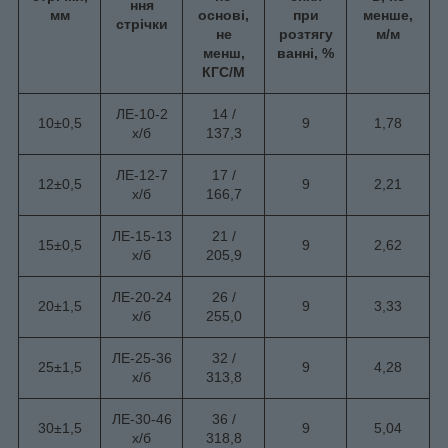
ння
мм
основі,
при
менше,
стрічки
не
розтягу
м/м
менш,
ванні, %
КГС/М
ЛЕ-10-2
14 /
10±0,5
9
1,78
х/б
137,3
ЛЕ-12-7
17 /
12±0,5
9
2,21
х/б
166,7
ЛЕ-15-13
21 /
15±0,5
9
2,62
х/б
205,9
ЛЕ-20-24
26 /
20±1,5
9
3,33
х/б
255,0
ЛЕ-25-36
32 /
25±1,5
9
4,28
х/б
313,8
ЛЕ-30-46
36 /
30±1,5
9
5,04
х/б
318,8