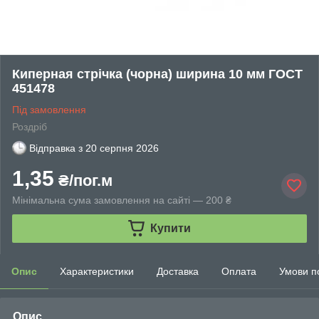
Киперная стрічка (чорна) ширина 10 мм ГОСТ
451478
Під замовлення
Роздріб
Відправка з
20 серпня 2026
1,35
₴/пог.м
Мінімальна сума замовлення на сайті — 200 ₴
Купити
Опис
Характеристики
Доставка
Оплата
Умови п
Опис