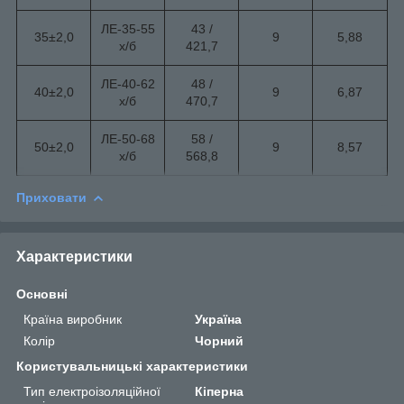
ЛЕ-35-55
43 /
35±2,0
9
5,88
х/б
421,7
ЛЕ-40-62
48 /
40±2,0
9
6,87
х/б
470,7
ЛЕ-50-68
58 /
50±2,0
9
8,57
х/б
568,8
Приховати
Характеристики
Основні
Країна виробник
Україна
Колір
Чорний
Користувальницькі характеристики
Тип електроізоляційної
Кіперна