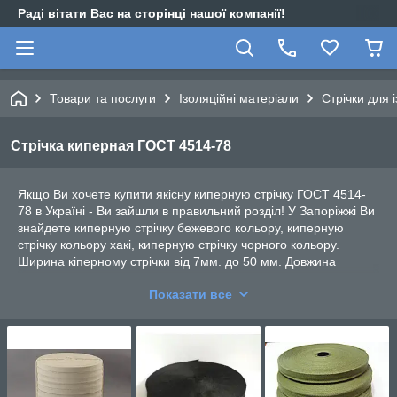
Раді вітати Вас на сторінці нашої компанії!
Товари та послуги
Ізоляційні матеріали
Стрічки для і
Стрічка киперная ГОСТ 4514-78
Якщо Ви хочете купити якісну киперную стрічку ГОСТ 4514-
78 в Україні - Ви зайшли в правильний розділ! У Запоріжжі Ви
знайдете киперную стрічку бежевого кольору, киперную
стрічку кольору хакі, киперную стрічку чорного кольору.
Ширина кіперному стрічки від 7мм. до 50 мм. Довжина
котушок кіперному стрічки від 50м. до 200м. При
Показати все
необхідності, ми відправимо перевізником Ваше замовлення
за кіперному стрічці в будь-яку точку країни.