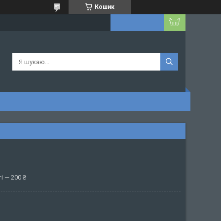
Кошик
і — 200 ₴