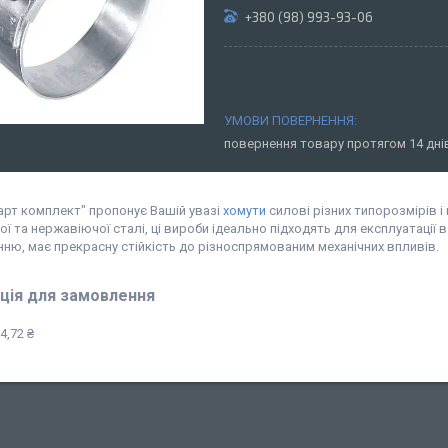
+380 (98) 993-93-06
повернення товару протягом 14 дн
арт комплект" пропонує Вашій увазі
хомути
силові різних типорозмірів і 
ї та нержавіючої сталі, ці вироби ідеально підходять для експлуатації 
ню, має прекрасну стійкість до різноспрямованим механічних впливів.
ція для замовлення
4,72 ₴