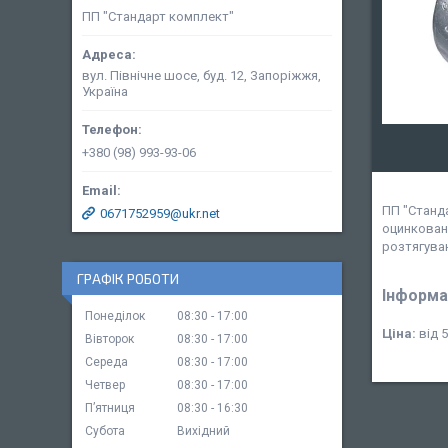
ПП "Стандарт комплект"
вул. Північне шосе, буд. 12, Запоріжжя,
Україна
+380 (98) 993-93-06
ПП "Станд
0671752959@ukr.net
оцинковано
розтягуван
ГРАФІК РОБОТИ
Інформа
Понеділок
08:30
17:00
Ціна:
від 5
Вівторок
08:30
17:00
Середа
08:30
17:00
Четвер
08:30
17:00
Пʼятниця
08:30
16:30
Субота
Вихідний