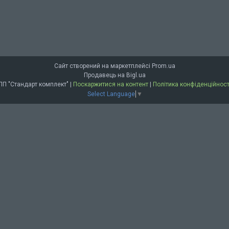
Сайт створений на маркетплейсі
Prom.ua
Продавець на Bigl.ua
ПП "Стандарт комплект" |
Поскаржитися на контент
|
Політика конфіденційност
Select Language
▼