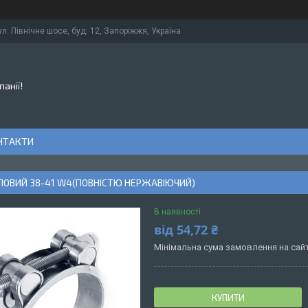
ул. Північне шосе, буд. 12, Запоріжжя, Україна
панії!
НТАКТИ
ЛОВИЙ 38-41 W4(ПОВНІСТЮ НЕРЖАВІЮЧИЙ)
В наявності
від
54,72 ₴
Мінімальна сума замовлення на сайт
КУПИТИ