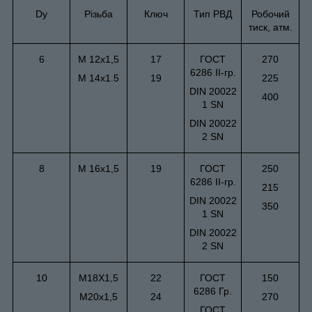
Dy
Різьба
Ключ
Тип РВД
Робочий
тиск, атм.
6
М 12х1,5
17
ГОСТ
270
6286 II-гр.
М 14х1.5
19
225
DIN 20022
400
1 SN
DIN 20022
2 SN
8
М 16х1,5
19
ГОСТ
250
6286 II-гр.
215
DIN 20022
350
1 SN
DIN 20022
2 SN
10
М18Х1,5
22
ГОСТ
150
6286 Гр.
М20х1,5
24
270
ГОСТ