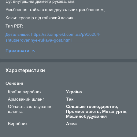
Dy: внутрішній діаметр рукава, мм;
Різьблення: гайка з приєднувальних різьбленням;
Ключ: «розмір під гайковий ключ»;
Тип РВТ:
Детальніше: https://stkomplekt.com.ua/p916284-
shtutserovannye-rukava-gost.html
Приховати
Характеристики
Основні
Країна виробник
Україна
Армований шланг
Так
Область застосування
Сільське господарство,
шланга
Промисловість, Металургія,
Машинобудування
Виробник
Атма