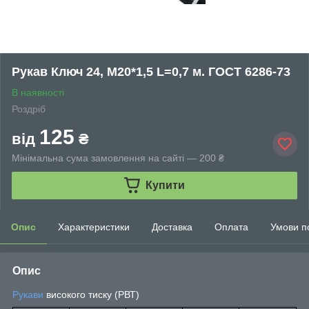
Рукав Ключ 24, М20*1,5 L=0,7 м. ГОСТ 6286-73
В наявності
Роздріб
125
від
₴
Мінімальна сума замовлення на сайті — 200 ₴
Купити
Опис
Характеристики
Доставка
Оплата
Умови п
Опис
Рукави
високого тиску (РВТ)