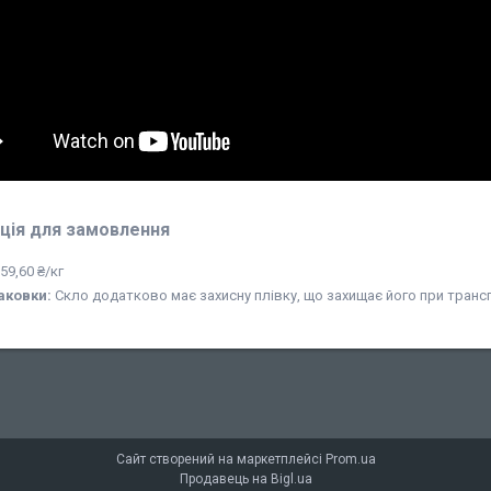
ція для замовлення
59,60 ₴/кг
аковки:
Скло додатково має захисну плівку, що захищає його при транс
Сайт створений на маркетплейсі
Prom.ua
Продавець на Bigl.ua