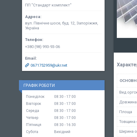
ПП "Стандарт комплект"
вул. Північне шосе, буд. 12, Запоріжжя,
Україна
+380 (98) 993-93-06
Характе
0671752959@ukr.net
ОСНОВН
ГРАФІК РОБОТИ
Вид оргс
Понеділок
08:30
17:00
Довжина
Вівторок
08:30
17:00
Середа
08:30
17:00
Площа
Четвер
08:30
17:00
Товщина 
Пʼятниця
08:30
16:30
Ширина о
Субота
Вихідний