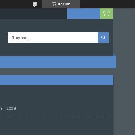
Кошик
і — 200 ₴