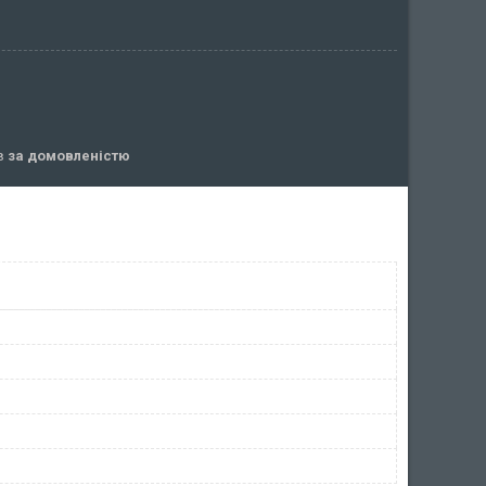
ів
за домовленістю