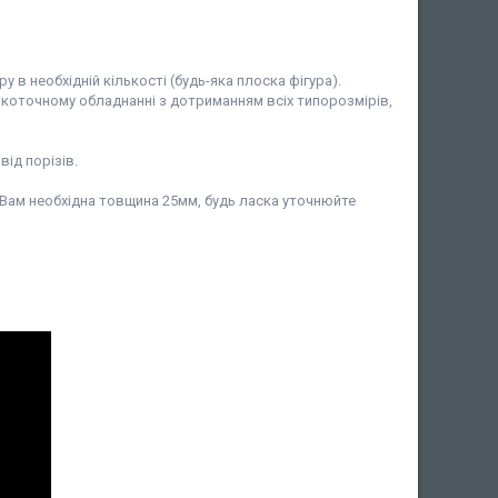
в необхідній кількості (будь-яка плоска фігура).
сокоточному обладнанні з дотриманням всіх типорозмірів,
ід порізів.
(якщо Вам необхідна товщина 25мм, будь ласка уточнюйте