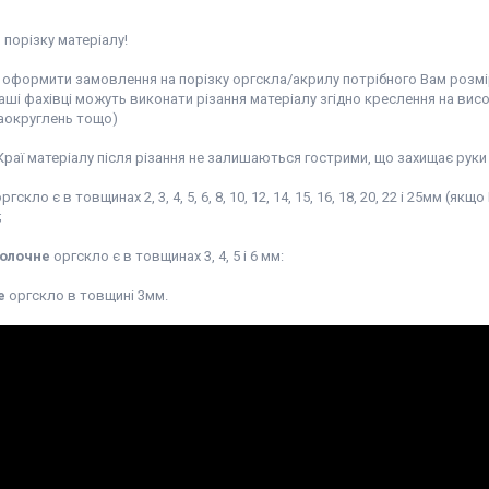
порізку матеріалу!
оформити замовлення на порізку оргскла/акрилу потрібного Вам розміру 
аші фахівці можуть виконати різання матеріалу згідно креслення на ви
заокруглень тощо)
раї матеріалу після різання не залишаються гострими, що захищає руки в
ргскло є в товщинах 2, 3, 4, 5, 6, 8, 10, 12, 14, 15, 16, 18, 20, 22 і 25мм 
;
олочне
оргскло є в товщинах 3, 4, 5 і 6 мм:
е
оргскло в товщині 3мм.