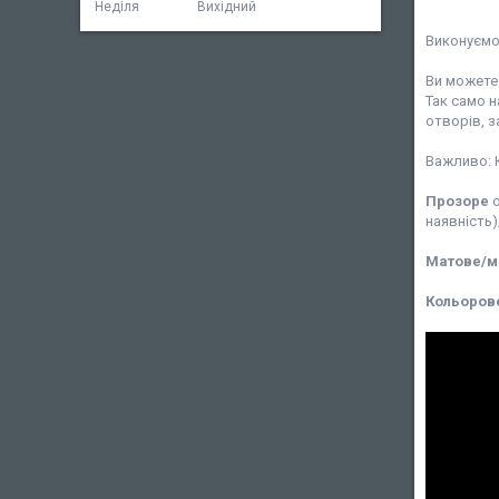
Неділя
Вихідний
Виконуємо 
Ви можете 
Так само н
отворів, 
Важливо: К
Прозоре
о
наявність)
Матове/м
Кольоров