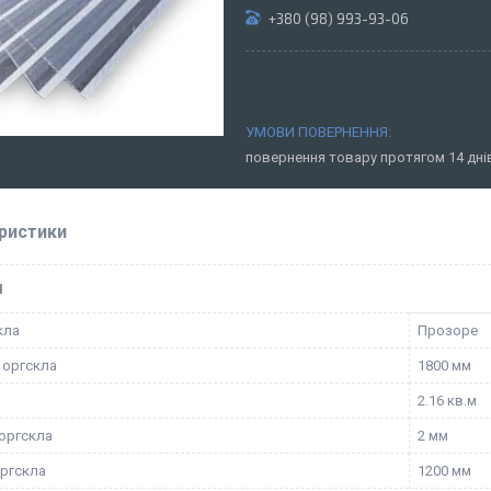
+380 (98) 993-93-06
повернення товару протягом 14 дн
ристики
І
кла
Прозоре
 оргскла
1800 мм
2.16 кв.м
оргскла
2 мм
ргскла
1200 мм