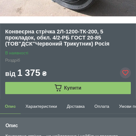
Конвеєрна стрічка 2Л-1200-ТК-200, 5
прокладок, обкл. 4/2-РБ ГОСТ 20-85
(ТОВ"ДСК"Червоний Трикутник) Росія
В наявності
Роздріб
1 375
від
₴
Купити
Опис
Характеристики
Доставка
Оплата
Умови п
Опис
Конвеєрна стрічка – це найдорожча і найбільш вразлива