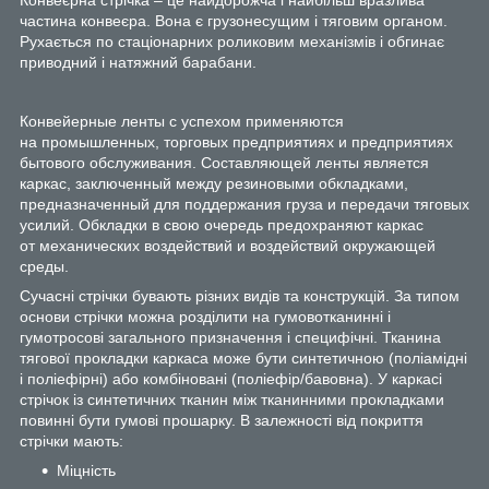
частина конвеєра. Вона є грузонесущим і тяговим органом.
Рухається по стаціонарних роликовим механізмів і обгинає
приводний і натяжний барабани.
Конвейерные ленты с успехом применяются
на промышленных, торговых предприятиях и предприятиях
бытового обслуживания. Составляющей ленты является
каркас, заключенный между резиновыми обкладками,
предназначенный для поддержания груза и передачи тяговых
усилий. Обкладки в свою очередь предохраняют каркас
от механических воздействий и воздействий окружающей
среды.
Сучасні стрічки бувають різних видів та конструкцій. За типом
основи стрічки можна розділити на гумовотканинні і
гумотросові загального призначення і специфічні. Тканина
тягової прокладки каркаса може бути синтетичною (поліамідні
і поліефірні) або комбіновані (поліефір/бавовна). У каркасі
стрічок із синтетичних тканин між тканинними прокладками
повинні бути гумові прошарку. В залежності від покриття
стрічки мають:
Міцність