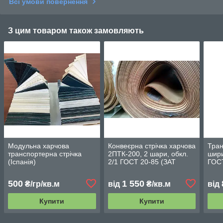
Всі умови повернення
З цим товаром також замовляють
Модульна харчова
Конвеєрна стрічка харчова
Тран
транспортерна стрічка
2ПТК-200, 2 шари, обкл.
шир
(Іспанія)
2/1 ГОСТ 20-85 (ЗАТ
ГОСТ
"Курскрезинотехника")
Росія
500
1 550
₴/гр/кв.м
від
₴/кв.м
від
Купити
Купити