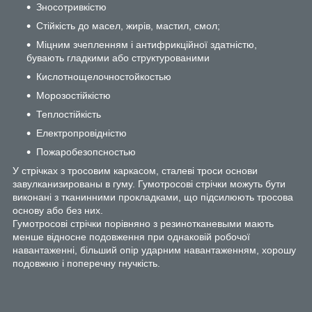
Зносотривкістю
Стійкість до масел, жирів, мастил, смол;
Міцним зчепленням і антифрикційної здатністю,
бувають гладкими або структурованими
Кислотнощелочностойкостью
Морозостійкістю
Теплостійкість
Електропровідністю
Пожаробезопсностью
У стрічках з тросовим каркасом, сталеві троси основи
завулканизированы в гуму. Гумотросові стрічки можуть бути
виконані з тканинними прокладками, що підсилюють тросова
основу або без них.
Гумотросові стрічки порівняно з резинотканевыми мають
менше відносне подовження при однаковій робочої
навантаженні, більший опір ударним навантаженням, хорошу
подовжню і поперечну гнучкість.