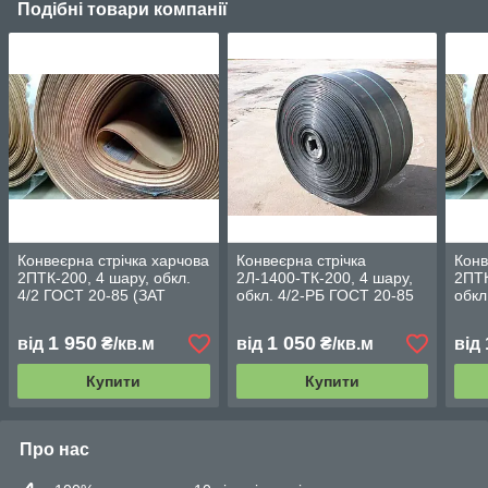
Подібні товари компанії
Конвеєрна стрічка харчова
Конвеєрна стрічка
Конв
2ПТК-200, 4 шару, обкл.
2Л-1400-ТК-200, 4 шару,
2ПТК
4/2 ГОСТ 20-85 (ЗАТ
обкл. 4/2-РБ ГОСТ 20-85
обкл
"Курскрезинотехника")
(ЗАТ
(ТО
Росія
"Курскрезинотехника")
Трик
1 950
1 050
від
₴/кв.м
від
₴/кв.м
від
Росія
Купити
Купити
Про нас