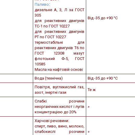
Паливо
:
дизельне А, 3, Л за ГОСТ
305
Від -35 до +90 °С
для реактивних двигунів
ТС-1 по ГОСТ 10227
для реактивних двигунів
РТ по ГОСТ 10227
термостабільні для
реактивних двигунів Т6 по
ГОСТ 12308 мазут
флотський Ф-5, ГОСТ
10585
Масла на нафтовій основі
Вода (технічна)
Від -35 до +90 °С
Повітря, вуглекислий газ,
Те ж
азот, інертні гази
Слабкі розчини
неорганічних кислот і лугів
»
концентрацією до 20%
Харчові речовини:
спирт, пиво, вино, молоко,
слабокислі розчини
»