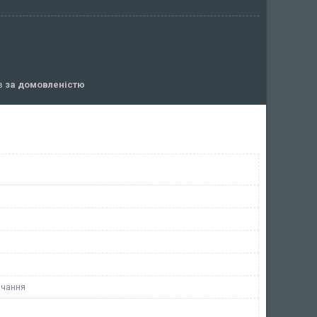
ів
за домовленістю
чання