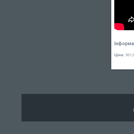
Інформа
Ціна:
561,6