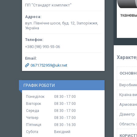
ПП "Стандарт комплект"
вул. Північне шосе, буд. 12, Запоріжжя,
Україна
+380 (98) 993-93-06
Характе
0671752959@ukr.net
ОСНОВН
Виробни
ГРАФІК РОБОТИ
Країна в
Понеділок
08:30
17:00
Вівторок
08:30
17:00
Армован
Середа
08:30
17:00
Діаметр
Четвер
08:30
17:00
Область 
Пʼятниця
08:30
16:30
Субота
Вихідний
КОРИСТ