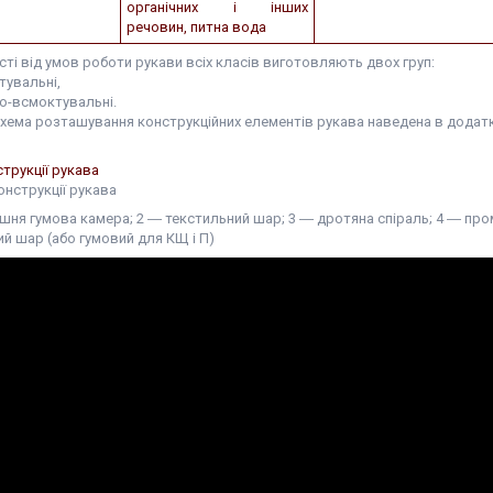
органічних і інших
речовин, питна вода
ті від умов роботи рукави всіх класів виготовляють двох груп:
тувальні,
но-всмоктувальні.
схема розташування конструкційних елементів рукава наведена в додатк
трукції рукава
шня гумова камера; 2 ― текстильний шар; 3 ― дротяна спіраль; 4 ― про
й шар (або гумовий для КЩ і П)