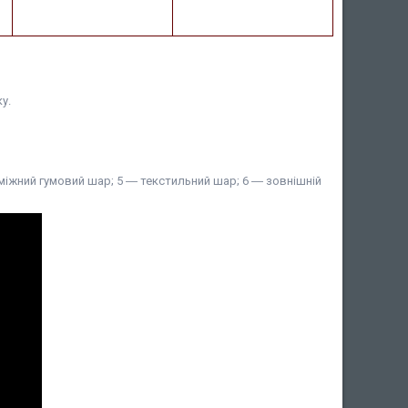
у.
міжний гумовий шар; 5 ― текстильний шар; 6 ― зовнішній