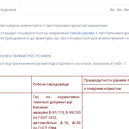
відрізків
4м., 6м., 8м
мові напірно-всмоктуючі з текстильним каркасом неармовані.
 стандарт поширюється на неармовані
гумові рукави
з текстильним карк
я приєднання їх до арматури, що застосовуються для всмоктування і нагн
НОВНІ ПАРАМЕТРИ І РОЗМІРИ
ті від призначення рукави підрозділяють на класи, зазначені в табл. 1.
Працездатність рукавів
Робоче середовище
з помірним кліматом
Гас по нормативно-
технічної документації
Бензини:
авіаційні Б-91/115, Б-95/130
по ГОСТ 1012;
автомобільні А-76, АІ-93
по ГОСТ 2084