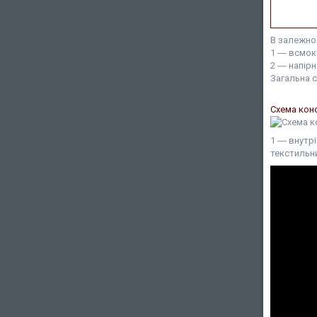
В залежнос
1 ― всмок
2 ― напір
Загальна 
Схема конс
1 ― внутрі
текстильни