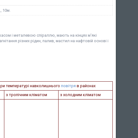
., 10м.
асом і металевою спіраллю, мають на кінцях м'які
ітання різних рідин, палив, мастил на нафтовій основі і
 при температурі навколишнього
повітря
в районах
з тропічним кліматом
з холодним кліматом