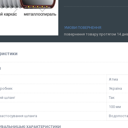
повернення товару протягом 14 дн
ристики
І
к
Атма
иробник
Україна
ий шланг
Так
100 мм
застосування шланга
Водопоста
УВАЛЬНИЦЬКІ ХАРАКТЕРИСТИКИ