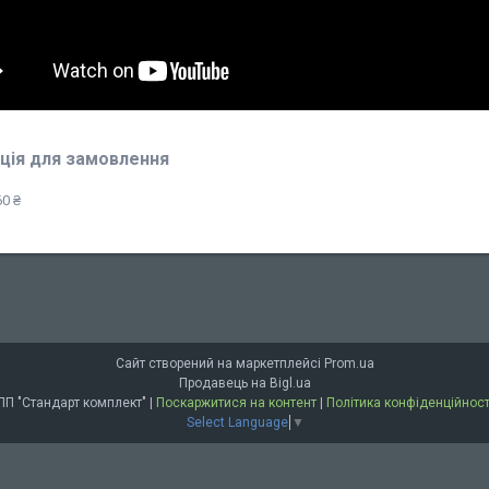
ція для замовлення
0 ₴
Сайт створений на маркетплейсі
Prom.ua
Продавець на Bigl.ua
ПП "Стандарт комплект" |
Поскаржитися на контент
|
Політика конфіденційност
Select Language
▼