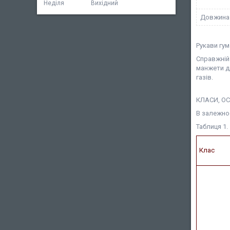
Неділя
Вихідний
Довжина 
Рукави гу
Справжній
манжети дл
газів.
КЛАСИ, ОС
В залежнос
Таблиця 1.
Клас