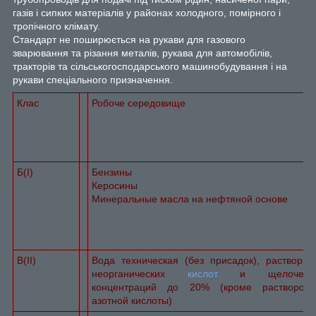
газів і сипких матеріалів у районах холодного, помірного і
тропічного клімату.
Стандарт не поширюється на рукави для газового
зварювання та різання металів, рукава для автомобілів,
тракторів та сільськогосподарського машинобудування і на
рукави спеціального призначення.
Клас
Робоче середовище
Б(I)
Бензины
Керосины
Минеральные масла на нефтяной основе
В(II)
Вода техническая (без присадок), растворы
неорганических
кислот
и щелочей
концентраций до 20% (кроме растворов
азотной кислоты)