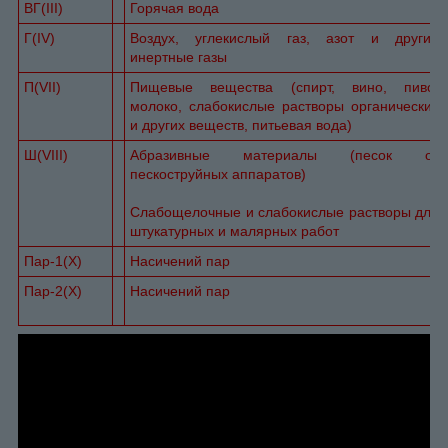
ВГ(III)
Горячая вода
Г(IV)
Воздух, углекислый газ, азот и другие
инертные газы
П(VII)
Пищевые вещества (спирт, вино, пиво,
молоко, слабокислые растворы органических
и других веществ, питьевая вода)
Ш(VIII)
Абразивные материалы (песок от
пескоструйных аппаратов)
Слабощелочные и слабокислые растворы для
штукатурных и малярных работ
Пар-1(X)
Насичений пар
Пар-2(X)
Насичений пар