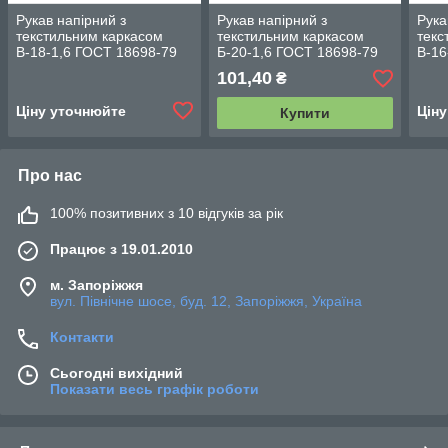
Рукав напірний з
Рукав напірний з
Рука
текстильним каркасом
текстильним каркасом
текс
В-18-1,6 ГОСТ 18698-79
Б-20-1,6 ГОСТ 18698-79
В-16
101,40
₴
Ціну уточнюйте
Цін
Купити
Про нас
100% позитивних з 10 відгуків за рік
Працює з 19.01.2010
м. Запоріжжя
вул. Північне шосе, буд. 12, Запоріжжя, Україна
Контакти
Сьогодні вихідний
Показати весь графік роботи