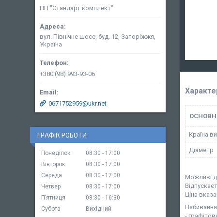
ПП "Стандарт комплект"
вул. Північне шосе, буд. 12, Запоріжжя,
Україна
+380 (98) 993-93-06
Характе
0671752959@ukr.net
ОСНОВН
Країна в
ГРАФІК РОБОТИ
Діаметр
Понеділок
08:30
17:00
Вівторок
08:30
17:00
Середа
08:30
17:00
Можливі ді
Відпускаєт
Четвер
08:30
17:00
Ціна вказа
Пʼятниця
08:30
16:30
Набивання
Субота
Вихідний
- графіто