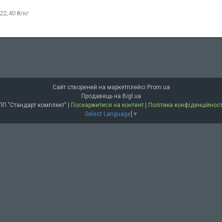
22,40 ₴/кг
Сайт створений на маркетплейсі
Prom.ua
Продавець на Bigl.ua
ПП "Стандарт комплект" |
Поскаржитися на контент
|
Політика конфіденційност
Select Language
▼