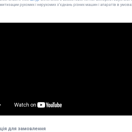
итизации рухомих і нерухомих з'єднань різних машин і апаратів в умов
ція для замовлення