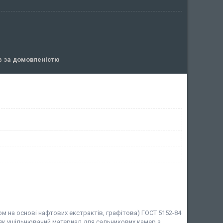
ів
за домовленістю
м на основі нафтових екстрактів, графітова) ГОСТ 5152-84
 як ущільнювачий материал для сальникових камер з