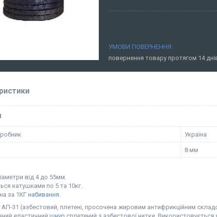
повернення товару протягом 14 дн
ристики
І
иробник
Україна
8 мм
аметри від 4 до 55мм.
ься катушками по 5 та 10кг.
на за 1КГ
набивання
.
 АП-31 (азбестовий, плетені, просочена жировим антифрикційним складо
ваний еластичний
шнур
сплетений з азбестової нитки. Використовується