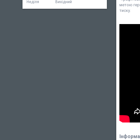
Неділя
Вихідний
метою герм
тиску.
Інформа