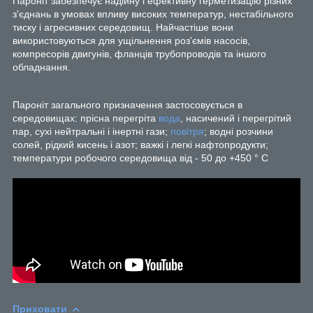
Пароніт забезпечує надійну і ефективну герметизацію різних
з'єднань в умовах впливу високих температур, нестабільного
тиску і агресивних середовищ. Найчастіше вони
використовуються для ущільнення роз'ємів насосів,
компресорів двигунів, фланців трубопроводів та іншого
обладнання.
Пароніт загального призначення застосовується в
середовищах: прісна перегріта
вода
, насичений і перегрітий
пар, сухі нейтральні і інертні гази;
повітря
; водні розчини
солей, рідкий кисень і азот; важкі і легкі нафтопродукти;
температури робочого середовища від - 50 до +450 ° С
Приховати