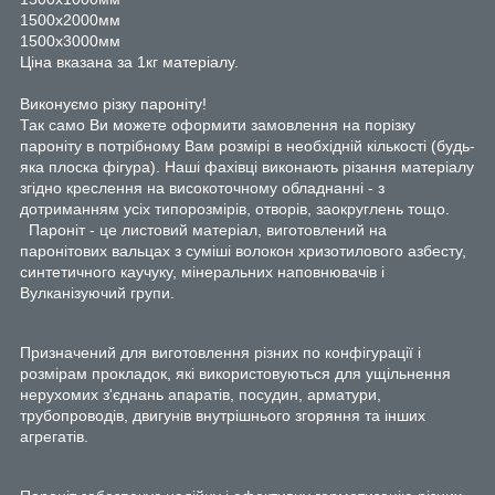
1500х2000мм
1500х3000мм
Ціна вказана за 1кг матеріалу.
Виконуємо різку пароніту!
Так само Ви можете оформити замовлення на порізку
пароніту в потрібному Вам розмірі в необхідній кількості (будь-
яка плоска фігура). Наші фахівці виконають різання матеріалу
згідно креслення на високоточному обладнанні - з
дотриманням усіх типорозмірів, отворів, заокруглень тощо.
Пароніт - це листовий матеріал, виготовлений на
паронітових вальцах з суміші волокон хризотилового азбесту,
синтетичного каучуку, мінеральних наповнювачів і
Вулканізуючий групи.
Призначений для виготовлення різних по конфігурації і
розмірам прокладок, які використовуються для ущільнення
нерухомих з'єднань апаратів, посудин, арматури,
трубопроводів, двигунів внутрішнього згоряння та інших
агрегатів.