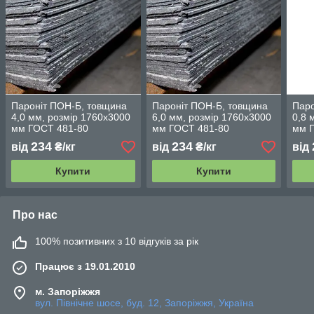
Пароніт ПОН-Б, товщина
Пароніт ПОН-Б, товщина
Паро
4,0 мм, розмір 1760х3000
6,0 мм, розмір 1760х3000
0,8 
мм ГОСТ 481-80
мм ГОСТ 481-80
мм 
234
234
від
₴/кг
від
₴/кг
від
Купити
Купити
Про нас
100% позитивних з 10 відгуків за рік
Працює з 19.01.2010
м. Запоріжжя
вул. Північне шосе, буд. 12, Запоріжжя, Україна