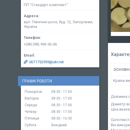
ПП "Стандарт комплект"
вул. Північне шосе, буд. 12, Запоріжжя,
Україна
+380 (98) 993-93-06
Характе
0671752959@ukr.net
ОСНОВН
Країна в
ГРАФІК РОБОТИ
Понеділок
08:30
17:00
Довжина с
Вівторок
08:30
17:00
Діаметр ві
Середа
08:30
17:00
Ціна вказа
Четвер
08:30
17:00
Пʼятниця
08:30
16:30
Склотекст
Він викори
Субота
Вихідний