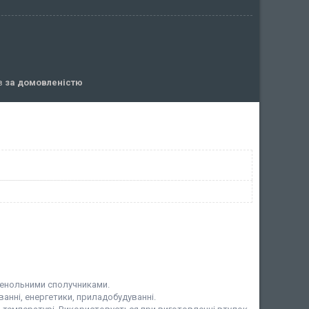
ів
за домовленістю
енольними сполучниками.
анні, енергетики, приладобудуванні.