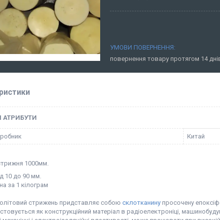
повернення товару протягом 14 дн
ристики
І АТРИБУТИ
иробник
Китай
трижня 1000мм.
д 10 до 90 мм.
на за 1 кілограм
олітовий стрижень придставляє собою
склотканину
просочену епоксіф
стовується як конструкційний матеріал в радіоелектроніці, машинобудув