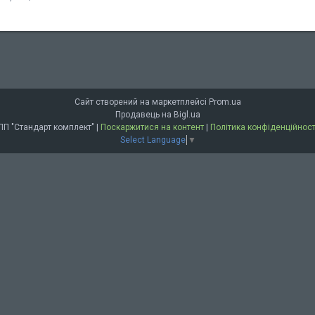
Сайт створений на маркетплейсі
Prom.ua
Продавець на Bigl.ua
ПП "Стандарт комплект" |
Поскаржитися на контент
|
Політика конфіденційност
Select Language
▼