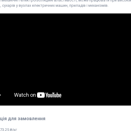
 механічні і електроізоляційні властивості, може працювати при високі
 сухарів у вузлах електричних машин, приладів і механізмів.
ція для замовлення
73,25 ₴/кг