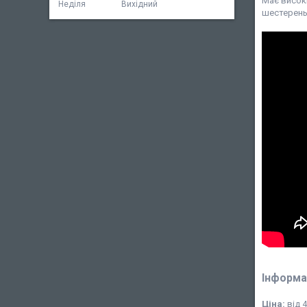
Має високі
Неділя
Вихідний
шестерень,
Інформа
Ціна:
від 4