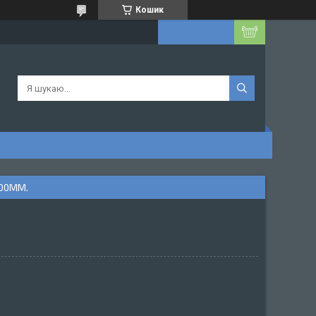
Кошик
00ММ.