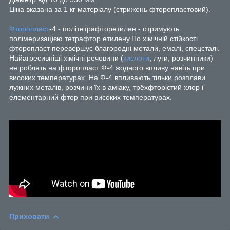
Ціна вказана за 1 кг матеріалу (стрижень фторопластовий).
Фторопласт
-4 - політетрафторетилен - отримують
полімеризацією тетрафтор етилену.По хімічній стійкості
фторопласт перевершує благородні метали, емалі, спецсталі.
Найагресивніші хімічні речовини (
кислоти
, луги, розчинники)
не роблять на фторопласт Ф-4 жодного впливу навіть при
високих температурах. На Ф-4 впливають тільки розплави
лужних металів, розчини їх в аміаку, трёхфторістий хлор і
елементарний фтор при високих температурах.
Приховати