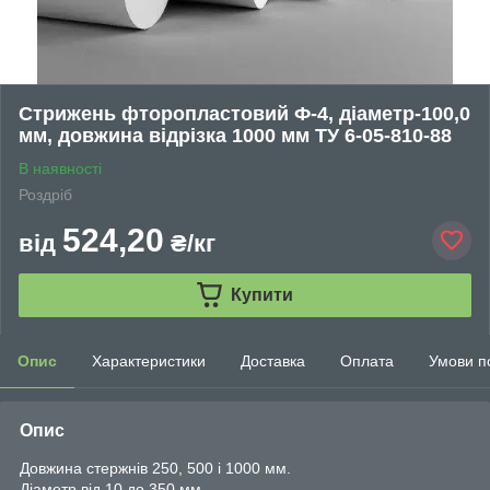
Стрижень фторопластовий Ф-4, діаметр-100,0
мм, довжина відрізка 1000 мм ТУ 6-05-810-88
В наявності
Роздріб
524,20
від
₴/кг
Купити
Опис
Характеристики
Доставка
Оплата
Умови п
Опис
Довжина стержнів 250, 500 і 1000 мм.
Діаметр від 10 до 350 мм.