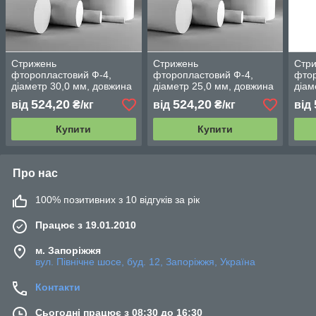
Стрижень
Стрижень
Стр
фторопластовий Ф-4,
фторопластовий Ф-4,
фтор
діаметр 30,0 мм, довжина
діаметр 25,0 мм, довжина
діам
відрізка 1000 мм ТУ 6-05-
відрізка 1000 мм ТУ 6-05-
відр
524,20
524,20
від
₴/кг
від
₴/кг
від
810-88
810-88
810-
Купити
Купити
Про нас
100% позитивних з 10 відгуків за рік
Працює з 19.01.2010
м. Запоріжжя
вул. Північне шосе, буд. 12, Запоріжжя, Україна
Контакти
Сьогодні працює з 08:30 до 16:30