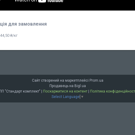
ція для замовлення
44,50 ₴/кг
Сайт створений на маркетплейсі
Prom.ua
Продавець на Bigl.ua
ПП "Стандарт комплект" |
Поскаржитися на контент
|
Політика конфіденційност
Select Language
▼