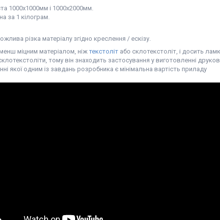
та 1000х1000мм і 1000х2000мм.
на за 1 кілограм.
ожлива різка матеріалу згідно креслення / ескізу.
 менш міцним матеріалом, ніж
текстоліт
або склотекстоліт, і досить ламк
клотекстоліти, тому він знаходить застосування у виготовленні друков
ні якої одним із завдань розробника є мінімальна вартість приладу