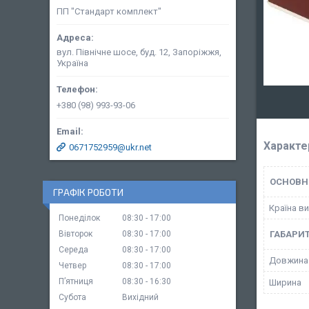
ПП "Стандарт комплект"
вул. Північне шосе, буд. 12, Запоріжжя,
Україна
+380 (98) 993-93-06
Характе
0671752959@ukr.net
ОСНОВН
ГРАФІК РОБОТИ
Країна в
Понеділок
08:30
17:00
ГАБАРИТ
Вівторок
08:30
17:00
Середа
08:30
17:00
Довжина
Четвер
08:30
17:00
Пʼятниця
08:30
16:30
Ширина
Субота
Вихідний