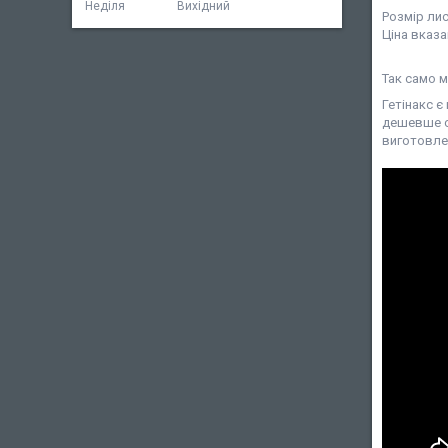
Неділя
Вихідний
Розмір лис
Ціна вказа
Так само м
Гетінакс є
дешевше с
виготовлен