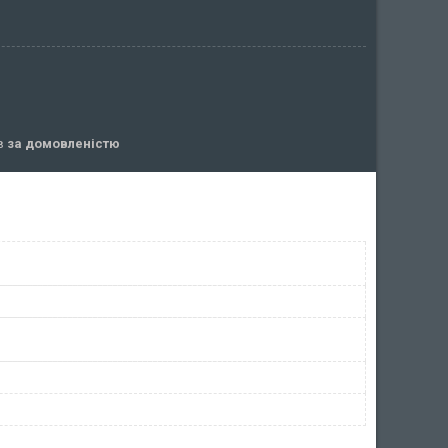
ів
за домовленістю