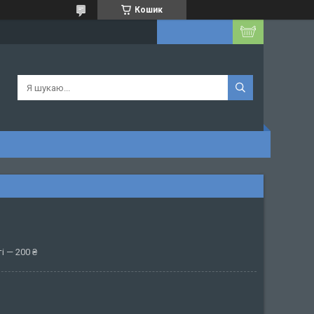
Кошик
і — 200 ₴