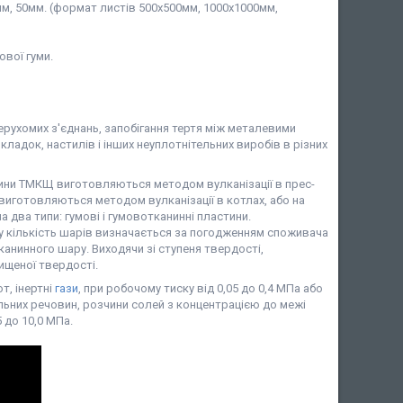
мм, 50мм. (формат листів 500х500мм, 1000х1000мм,
ової гуми.
ерухомих з'єднань, запобігання тертя між металевими
ладок, настилів і інших неуплотнітельних виробів в різних
ини ТМКЩ виготовляються методом вулканізації в прес-
виготовляються методом вулканізації в котлах, або на
 два типи: гумові і гумовотканинні пластини.
у кількість шарів визначається за погодженням споживача
анинного шару. Виходячи зі ступеня твердості,
ищеної твердості.
т, інертні
гази
, при робочому тиску від 0,05 до 0,4 МПа або
ильних речовин, розчини солей з концентрацією до межі
 до 10,0 МПа.