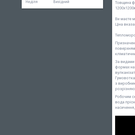
Неділя
Вихідний
Товщина фо
120
Ви маєте м
Ціна вказа
Тепломоро
Призначені
поверхнями
кліматичн
За видами
формах на
вулканізат
Гумовотка
з виробник
розрізняю
Робочим с
вода прісн
насичення