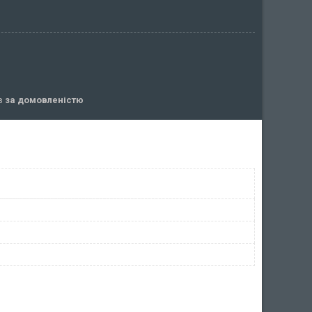
ів
за домовленістю