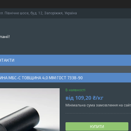
ул. Північне шосе, буд. 12, Запоріжжя, Україна
панії!
НТАКТИ
НА МБС-C ТОВЩИНА 4,0 ММ ГОСТ 7338-90
В наявності
від
109,20 ₴/кг
Мінімальна сума замовлення на сайт
КУПИТИ