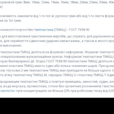
рмовой гуми: 8мм, 10мм, 12мм, 14мм, 16мм, 18мм, 20мм, 25мм, 30мм, 40
0х1200м)
ожливість замовити від 1-го пог.м. рулоної гуми або від 1-го листа форм
на за 1кг гуми.
зокислотолугостійкі
техпластина
(ТМКЩ) - ГОСТ 7338-90
 для виготовлення гумотехнічних виробів, що служать для ущільнення н
, для сприйняття одиночних ударних навантажень, а також в якості прок
их виконаннях.
 техпластини ТМКЩ діляться на формові і неформові. Формові техпласт
 спеціалізованих вулканізаційних пресах. Неформові техпластини ТМКЩ 
орах безперервної дії. Згідно ГОСТ 7338-90 техпластини ТМКЩ діляться на
нинні пластини ТМКЩ мають один або кілька тканинних шарів. При цьом
ом. На кожні 2 мм техпластини ТМКЩ має припадати не більше одного тк
ть м'яку техпластину ТМКЩ-М, середню ТМКЩ-С і пластину ТМКЩ-Т підв
ередовищем техпластин ТМКЩ є повітря приміщень, ємностей, судин, азо
а, вода морська, промислова, стічна без органічних розчинників і маст
,
кислоти
і луги концентрацією не більше 20% при робочому тиску від 0,05