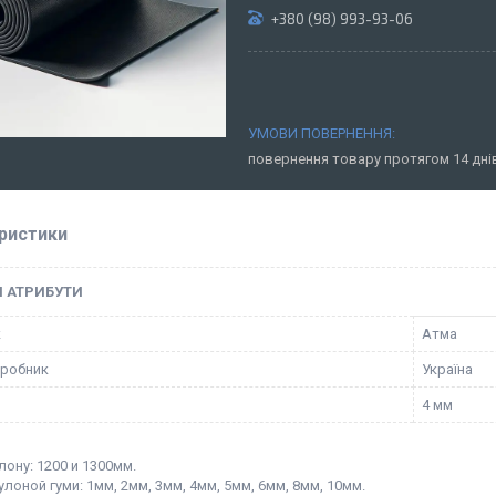
+380 (98) 993-93-06
повернення товару протягом 14 дн
ристики
І АТРИБУТИ
к
Атма
иробник
Україна
4 мм
ону: 1200 и 1300мм.
лоной гуми: 1мм, 2мм, 3мм, 4мм, 5мм, 6мм, 8мм, 10мм.