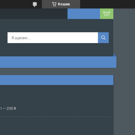
Кошик
і — 200 ₴