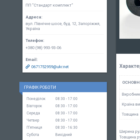
ПП "Стандарт комплект"
вул. Північне шосе, буд. 12, Запоріжжя,
Україна
+380 (98) 993-93-06
Характе
0671752959@ukr.net
ОСНОВН
ГРАФІК РОБОТИ
Виробни
Понеділок
08:30
17:00
Країна в
Вівторок
08:30
17:00
Середа
08:30
17:00
Товщина
Четвер
08:30
17:00
Пʼятниця
08:30
16:30
Ширина рул
Субота
Вихідний
Товщина ру