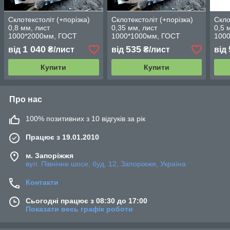
Склотекстоліт (+порізка)
Склотекстоліт (+порізка)
Скло
0,8 мм, лист
0,35 мм, лист
0,5 
1000*2000мм, ГОСТ
1000*1000мм, ГОСТ
100
12652-74 (СТЕФ-1)
12652-74 (СТЕФ-1)
1265
1 040
535
від
₴/лист
від
₴/лист
від
Купити
Купити
Про нас
100% позитивних з 10 відгуків за рік
Працює з 19.01.2010
м. Запоріжжя
вул. Північне шосе, буд. 12, Запоріжжя, Україна
Контакти
Сьогодні працює з 08:30 до 17:00
Показати весь графік роботи