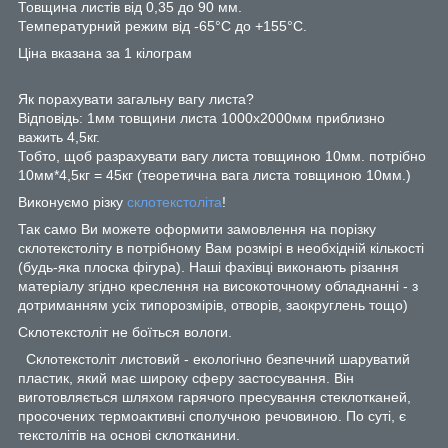
Товщина листів від 0,35 до 90 мм.
Температурний режим від -65°С до +155°С.
Ціна вказана за 1 кілограм
Як порахувати загальну вагу листа?
Відповідь: 1мм товщини листа 1000х2000мм приблизно
важить 4,5кг.
Тобто, щоб разрахувати вагу листа товщиною 10мм. потрібно
10мм*4,5кг = 45кг (теоретична вага листа товщиною 10мм.)
Виконуємо різку
склотекстоліта
!
Так само Ви можете оформити замовлення на порізку
склотекстоліту в потрібному Вам розмірі в необхідній кількості
(будь-яка плоска фігура). Наші фахівці виконають різання
матеріалу згідно креслення на високоточному обладнанні - з
дотриманням усіх типорозмірів, отворів, заокруглень тощо)
Склотекстоліт не боїться вологи.
Склотекстоліт листовий - екологічно безпечний шаруватий
пластик, який має широку сферу застосування. Він
виготовляється шляхом гарячого пресування стеклотканей,
просочених термоактивні сполучною речовиною. По суті, є
текстолітів на основі склотканини.