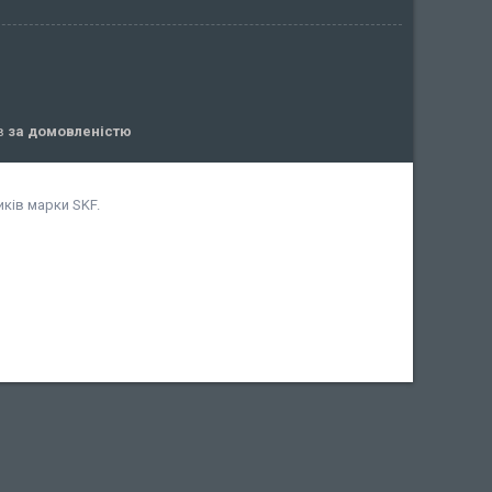
ів
за домовленістю
ків марки SKF.