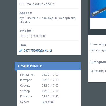
ПП "Стандарт комплект"
вул. Північне шосе, буд. 12, Запоріжжя,
Україна
+380 (98) 993-93-06
Наше підпр
Телефонуй
0671752959@ukr.net
Інформа
ГРАФІК РОБОТИ
Ціна:
від 1
Понеділок
08:30
17:00
Вівторок
08:30
17:00
Середа
08:30
17:00
Четвер
08:30
17:00
Пʼятниця
08:30
16:30
Субота
Вихідний