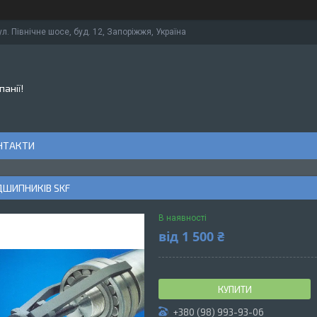
ул. Північне шосе, буд. 12, Запоріжжя, Україна
панії!
НТАКТИ
ДШИПНИКІВ SKF
В наявності
від
1 500 ₴
КУПИТИ
+380 (98) 993-93-06