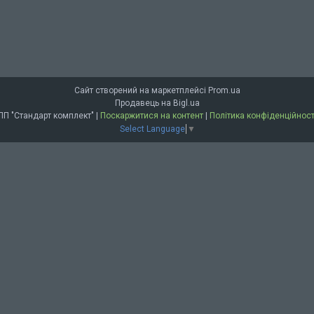
Сайт створений на маркетплейсі
Prom.ua
Продавець на Bigl.ua
ПП "Стандарт комплект" |
Поскаржитися на контент
|
Політика конфіденційност
Select Language
▼