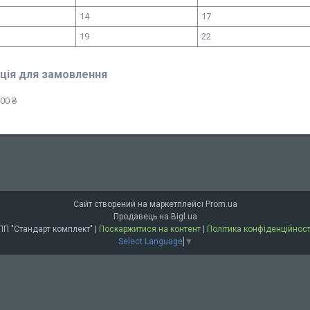
14
17
19
22
ція для замовлення
00 ₴
Сайт створений на маркетплейсі
Prom.ua
Продавець на Bigl.ua
ПП "Стандарт комплект" |
Поскаржитися на контент
|
Політика конфіденційност
Select Language
▼