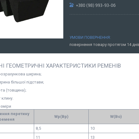
+380 (98) 993-93-06
повернення товару протягом 14 дн
І ГЕОМЕТРИЧНІ ХАРАКТЕРИСТИКИ РЕМЕНІВ
розрахункова ширина;
рина більшої підстави;
ота (товщина);
т клину.
озміри
ення перетину
Wp(Вр)
W(Во)
ременя
8,5
10
11
13