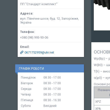
ПП "Стандарт комплект"
вул. Північне шосе, буд. 12, Запоріжжя,
Україна
+380 (98) 993-93-06
ОСНОВН
0671752959@ukr.net
Wp(Bp) – 
W(B0) – ши
ГРАФІК РОБОТИ
T(h) – вис
α(φ0) – ку
Понеділок
08:30
17:00
Вівторок
08:30
17:00
Основні р
Середа
08:30
17:00
Познач
Четвер
08:30
17:00
Пʼятниця
08:30
16:30
XPZ
Субота
Вихідний
XPA