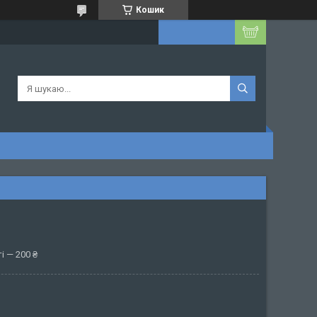
Кошик
і — 200 ₴