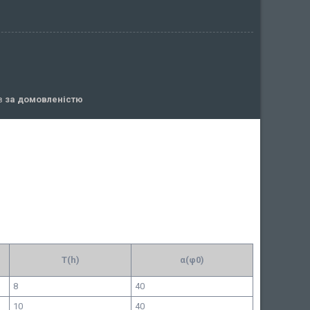
ів
за домовленістю
T(h)
α(φ0)
8
40
10
40