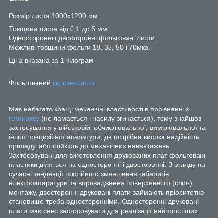
Розмір листа 1000х1200 мм.
Товщина листа від 0,1 до 5 мм.
Односторонні і двосторонні фольговані листи.
Можливі товщини фольги 18, 35, 50 і 70мкр.
Ціна вказана за 1 кілограм
Фольгований
склотекстоліт
Має набагато кращі механічні властивості в порівнянні з
гетинаксу
(не ламається і насилу згинається), тому знайшов
застосування у військовій, обчислювальної, вимірювальної та
іншої прецизійної апаратури, де потрібна висока надійність
приладу, або стійкість до механічних навантажень.
Застосовувані для виготовлення друкованих плат фольговані
пластики діляться на односторонні і двосторонні. З огляду на
сучасні тенденції постійного зменшення габаритів
електроапаратури та впровадження поверхневого (chip-)
монтажу, двосторонні друковані плати займають пріоритетне
становище треба односторонніми. Односторонні друковані
плати має сенс застосовувати для реалізації найпростіших