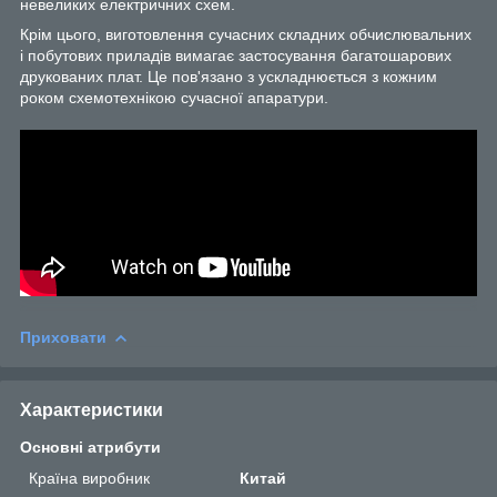
невеликих електричних схем.
Крім цього, виготовлення сучасних складних обчислювальних
і побутових приладів вимагає застосування багатошарових
друкованих плат. Це пов'язано з ускладнюється з кожним
роком схемотехнікою сучасної апаратури.
Приховати
Характеристики
Основні атрибути
Країна виробник
Китай