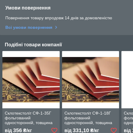
Умови повернення
Повернення товару впродовж 14 днів за домовленістю
Всі умови повернення
Подібні товари компанії
Склотекстоліт СФ-1-35Г
Склотекстоліт СФ-1-18Г
Скло
фольгований
фольгований
фол
односторонній, товщина
односторонній, товщина
одно
1,5 мм ГОСТ 10316-81
0,3 мм ГОСТ 10316-81
2,0 
356
331,10
від
₴/кг
від
₴/кг
від