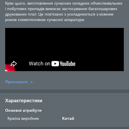
Крім цього, виготовлення сучасних складних обчислювальних
і побутових приладів вимагає застосування багатошарових
друкованих плат. Це пов'язано з ускладнюється з кожним
роком схемотехнікою сучасної апаратури.
Приховати
Характеристики
Основні атрибути
Країна виробник
Китай