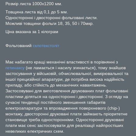
Розмір листа 1000х1200 мм.
Товщина листа від 0,1 до 5 мм.
Односторонні і двосторонні фольговані листи.
Можливі товщини фольги 18, 35, 50 і 70мкр.
Ціна вказана за 1 кілограм
Фольгований
склотекстоліт
Має набагато кращі механічні властивості в порівнянні з
гетинаксу
(не ламається і насилу згинається), тому знайшов
застосування у військовій, обчислювальної, вимірювальної та
іншої прецизійної апаратури, де потрібна висока надійність
приладу, або стійкість до механічних навантажень.
Застосовувані для виготовлення друкованих плат фольговані
пластики діляться на односторонні і двосторонні. З огляду на
сучасні тенденції постійного зменшення габаритів
електроапаратури та впровадження поверхневого (chip-)
монтажу, двосторонні друковані плати займають пріоритетне
становище треба односторонніми. Односторонні друковані
плати має сенс застосовувати для реалізації найпростіших
невеликих електричних схем.