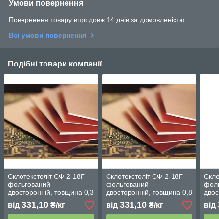
Умови повернення
Повернення товару впродовж 14 днів за домовленістю
Всі умови повернення
Подібні товари компанії
Склотекстоліт СФ-2-18Г
Склотекстоліт СФ-2-18Г
Скло
фольгований
фольгований
фол
двосторонній, товщина 0,3
двосторонній, товщина 0,8
двос
мм ГОСТ 10316-81
мм ГОСТ 10316-81
1мм.
331,10
331,10
від
₴/кг
від
₴/кг
від