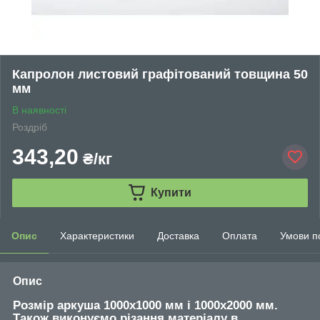
Капролон листовий графітований товщина 50
мм
В наявності
Роздріб
343,20
₴/кг
Купити
Опис
Характеристики
Доставка
Оплата
Умови п
Опис
Розмір аркуша 1000х1000 мм і 1000х2000 мм.
Також виконуємо різання матеріалу в