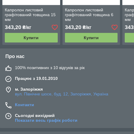
Капролон листовий
Капролон листовий
Капр
графітований товщина 15
графітований товщина 6
граф
мм
мм
мм
343,20
343,20
343
₴/кг
₴/кг
Купити
Купити
Про нас
100% позитивних з 10 відгуків за рік
Працює з 19.01.2010
м. Запоріжжя
вул. Північне шосе, буд. 12, Запоріжжя, Україна
Контакти
Сьогодні вихідний
Показати весь графік роботи