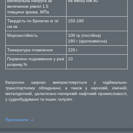
Вигинальна напруга за
не менш ніж 80
величиною рівної 1,5
товщини зразка, МПа
Твердість по Брінелю кг із/
150-180
см.кв
Морозостійкість
100 гр (постійна)
180 г (кратковмісна)
Темература плавлення
220 г
Порівняно подовження у разі
10
розриву,%
Капролон широко використовується у підіймально-
транспортному обладнанні, а також у харчовій, хімічній,
металургічній, целюлозно-паперовій нафтовій промисловості,
у суднобудуванні та інших галузях.
Приховати