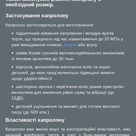
необхідний розмір.
Застосування капролону
Капролон застосовується для виготовлення:
підшипників ковзання напрямних і вкладок вузлів
тертя, що працюють під час навантаження до 20 МПа у
разі змащування оливою,
водою
або всуху.
шківів блоків і роликів вантажопідіймальних механізмів
із тяговим зусиллям до 30 тонн
корпусів, кронштейнів маточинок коліс та інших
деталей, до яких пред'являються підвищені вимоги
щодо ударостійкості
шестерень зірочок і черв'ячних коліс різних пристроїв і
механізмів для зниження рівня шуму та вібрації (до
15ДБ)
деталей ущільнення та манжет для стстем високого
тиску (до 500 атм.)
Властивості капролону
Капролон має високі міцні та експлуатаційні властивості, має
низький коефіцієнт тертя в парі з будь-якими металами,