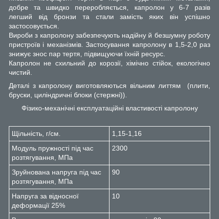
добре та швидко переробляється, капролон у 6-7 разів
легший від бронзи та стали замість яких він успішно
застосовується.
Вироби з капролону забезпечують надійну й безшумну роботу
пристроїв і механізмів. Застосування капролону в 1,5-2,0 раз
знижує знос пар тертя, підвищуючи їхній ресурс.
Капролон не схильний до корозії, хімічно стійок, екологічно
чистий.
Деталі з капролону виготовляються вільним литтям (плити,
бруски, циліндричні блоки (стержні)).
Фізико-механічні експлуатаційні властивості капролону
Щільність, г/см.
1,15-1,16
Модуль пружності під час
2300
розтягування, МПа
Зруйнована напруга під час
90
розтягування, МПа
Напруга за відносної
10
деформації 25%