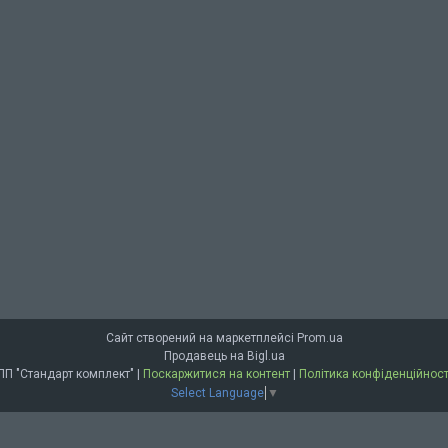
Сайт створений на маркетплейсі
Prom.ua
Продавець на Bigl.ua
ПП "Стандарт комплект" |
Поскаржитися на контент
|
Політика конфіденційност
Select Language
▼