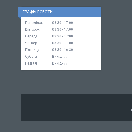
ГРАФІК РОБОТИ
Понеділок
08:30
17:00
Вівторок
08:30
17:00
Середа
08:30
17:00
Четвер
08:30
17:00
Пʼятниця
08:30
16:30
Субота
Вихідний
Неділя
Вихідний