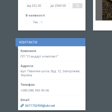
В наявності
Так
11
КОНТАКТИ
ПП "Стандарт комплект"
вул. Північне шосе, буд. 12, Запоріжжя,
Україна
+380 (98) 993-93-06
0671752959@ukr.net