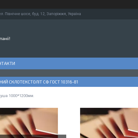
ул. Північне шосе, буд. 12, Запоріжжя, Україна
панії!
НТАКТИ
ИЙ СКЛОТЕКСТОЛІТ СФ ГОСТ 10316-81
куша 1000*1200мм.