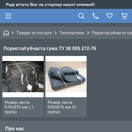
Раді вітати Вас на сторінці нашої компанії!
Товари та послуги
Техпластини
Пориста/губчаста гу
Пориста/губчаста гума ТУ 38 005 272-76
Розмір листа
Розмір листа
670х670 мм ( I
530х670 мм (II
група)
група)
Про нас